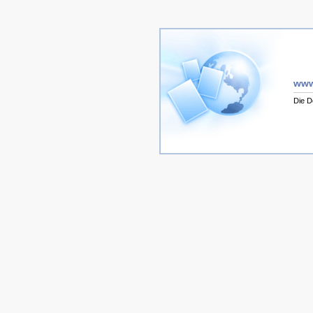
www
Die D